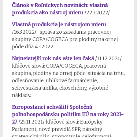
Článok v Roľníckych novinách: vlastná
produkcia ako nástroj mieru
/22.3.2022/
Vlastná produkcia je nástrojom mieru
/16.3.2022/ : správa zo zasadania pracovnej
skupiny COPA/COGECA pre plodiny na ornej
pôde dňa 4.3.2022
Najneistejší rok nás ešte len čaká
/11.12.2021/
kľúčové slová: COPA/COGECA, pracovná
skupina, plodiny na ornej pôde, situácia na trhu,
odlesňovanie, uhlíkové farmárčenie,
sekvestrácia uhlíka, ekoschémy, výrobné
náklady.
Europoslanci schválili Spoločnú
poľnohospodársku politiku EÚ na roky 2023-
27
/25.11.2021/ kľúčové slová: Európsky
Parlament, nové pravidlá SPP, národný
strategický plán, stropovanie, celofarmová