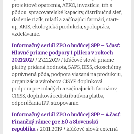
projektové opatrenia, AEKO, investície, trh s
pôdou, spracovateľské kapacity, distribučná sieť,
riadenie rizík, mladí a začínajúci farmári, start-
up, AKIS, ekologická produkcia, spolupráca,
vzdelávanie.
Informačný seriál ZPO o budúcej SPP – 5.časť:
Hlavné priame podpory I.piliera v rokoch
2021-202
7
/ 27.11.2019 / kľúčové slová: priame
platby, pridaná hodnota, SAPS, BISS, ekoschémy,
oprávnená pôda, podpora viazaná na produkciu,
organizácia výrobcov, CISYF, doplnková
podpora pre mladých a začínajúcich farmárov,
CRISS, doplnková redistributívna platba,
odporúčania IPP, stropovanie.
Informačný seriál ZPO o budúcej SPP – 4.časť:
Finančný rámec pre EÚ a Slovenskú
republiku
/ 20.11.2019 / kľúčové slová: externá