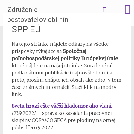
Skip
Združenie
to
content
pestovateľov obilnín
SPP EÚ
Na tejto stránke nájdete odkazy na všetky
príspevky týkajúce sa
Spoločnej
poľnohospodárskej politiky Európskej únie
,
ktoré nájdete na našej stránke. Zoradené sú
podľa dátumu publikácie (najnovšie hore), a
preto, prosím, chápte ich obsah ako zdroj v tom
čase známych informácií. Stačí klik na modrý
link:
Svetu hrozí ešte väčší hladomor ako vlani
/23.9.2022/ – správa zo zasadania pracovnej
skupiny COPA/COGECA pre plodiny na ornej
pôde dňa 6.9.2022