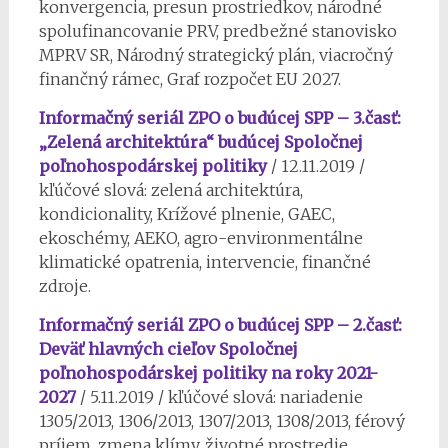
konvergencia, presun prostriedkov, národné
spolufinancovanie PRV, predbežné stanovisko
MPRV SR, Národný strategický plán, viacročný
finančný rámec, Graf rozpočet EU 2027.
Informačný seriál ZPO o budúcej SPP – 3.časť:
„Zelená architektúra“ budúcej Spoločnej
poľnohospodárskej politiky
/ 12.11.2019 /
kľúčové slová: zelená architektúra,
kondicionality, Krížové plnenie, GAEC,
ekoschémy, AEKO, agro-environmentálne
klimatické opatrenia, intervencie, finančné
zdroje.
Informačný seriál ZPO o budúcej SPP – 2.časť:
Deväť hlavných cieľov Spoločnej
poľnohospodárskej politiky na roky 2021-
2027
/ 5.11.2019 / kľúčové slová: nariadenie
1305/2013, 1306/2013, 1307/2013, 1308/2013, férový
príjem, zmena klímy, životné prostredie,