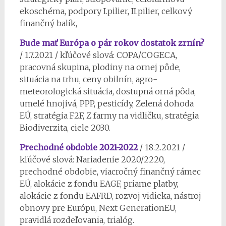
ekoschéma, podpory I.pilier, II.pilier, celkový
finančný balík,
Bude mať Európa o pár rokov dostatok zrnín?
/ 1.7.2021 / kľúčové slová: COPA/COGECA,
pracovná skupina, plodiny na ornej pôde,
situácia na trhu, ceny obilnín, agro-
meteorologická situácia, dostupná orná pôda,
umelé hnojivá, PPP, pesticídy, Zelená dohoda
EÚ, stratégia F2F, Z farmy na vidličku, stratégia
Biodiverzita, ciele 2030.
Prechodné obdobie 2021-2022
/ 18.2.2021 /
kľúčové slová: Nariadenie 2020/2220,
prechodné obdobie, viacročný finančný rámec
EÚ, alokácie z fondu EAGF, priame platby,
alokácie z fondu EAFRD, rozvoj vidieka, nástroj
obnovy pre Európu, Next GenerationEU,
pravidlá rozdeľovania, trialóg.