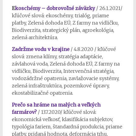
E
koschémy – dobrovoľné záväzky
/ 26.1.2021/
kľúčové slová: ekoschémy, trialóg, priame
platby, Zelená dohoda EÚ, Z farmy na vidličku,
Biodiverzita, strategický plán, agroekológia,
zelená architektúra.
Zadržme vodu v krajine
/ 4.8.2020 / kľúčové
slová: zmena klímy, stratégia adaptácie,
závlahová voda, Zelená dohoda EÚ, Z farmy na
vidličku, Biodiverzita, Intervenčná stratégia,
vodozádržné opatrenia, zavlažovacie systémy,
zelená infraštruktúra, pozemkové úpravy,
ekostabilizačné opatrenia.
Prečo sa hráme na malých a veľkých
farmárov?
/ 13.7.2020/ kľúčové slová:
ekonomická veľkosť, klasifikácia subjektov,
typológia fariem, štandardná produkcia, priame
platby, pridaná hodnota, deformácia trhu,