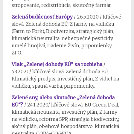
stropovanie, redistribúcia, skutočný farmár.
Zelená budúcnosť Európy
/ 26.5.2020 / kľúčové
slová: Zelená dohoda EÚ, Z farmy na vidličku
(Farm to Fork), Biodiverzita, strategický plán,
klimatická neutralita, nebezpečné pesticídy,
umelé hnojivá, riadenie živín, pripomienky
ZPO.
Vlak „Zelenej dohody EÚ“ sa rozbieha
/
5.3.2020/ kľúčové slová: Zelená dohoda EÚ,
Klimatický predpis, Investičný plán, Z vidiel na
vidličku, spätná väzba, pripomienky.
Zelené sny, alebo skutočne „Zelená dohoda
EÚ“?
/ 24.1.2020/ kľúčové slová: EU Green Deal,
klimatická neutralita, investičný plán, Z farmy
na vidličku, reforma SPP, stratégia biodiverzity,
akčný plán, obehové hospodárstvo, klimatická
neutralita, COPA-COGECA.