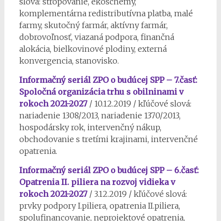
slová: stropovanie, ekoschémy,
komplementárna redistributívna platba, malé
farmy, skutočný farmár, aktívny farmár,
dobrovoľnosť, viazaná podpora, finančná
alokácia, bielkovinové plodiny, externá
konvergencia, stanovisko.
Informačný seriál ZPO o budúcej SPP – 7.časť:
Spoločná organizácia trhu s obilninami v
rokoch 2021-2027
/ 10.12.2019 / kľúčové slová:
nariadenie 1308/2013, nariadenie 1370/2013,
hospodársky rok, intervenčný nákup,
obchodovanie s tretími krajinami, intervenčné
opatrenia.
Informačný seriál ZPO o budúcej SPP – 6.časť:
Opatrenia II. piliera na rozvoj vidieka v
rokoch 2021-2027
/ 3.12.2019 / kľúčové slová:
prvky podpory I.piliera, opatrenia II.piliera,
spolufinancovanie, neprojektové opatrenia,