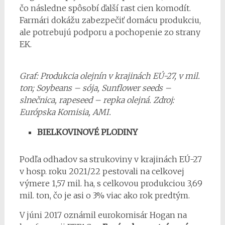
čo následne spôsobí ďalší rast cien komodít.
Farmári dokážu zabezpečiť domácu produkciu,
ale potrebujú podporu a pochopenie zo strany
EK.
Graf: Produkcia olejnín v krajinách EÚ-27, v mil.
ton; Soybeans – sója, Sunflower seeds –
slnečnica, rapeseed – repka olejná. Zdroj:
Európska Komisia, AMI.
BIELKOVINOVÉ PLODINY
Podľa odhadov sa strukoviny v krajinách EÚ-27
v hosp. roku 2021/22 pestovali na celkovej
výmere 1,57 mil. ha, s celkovou produkciou 3,69
mil. ton, čo je asi o 3% viac ako rok predtým.
V júni 2017 oznámil eurokomisár Hogan na