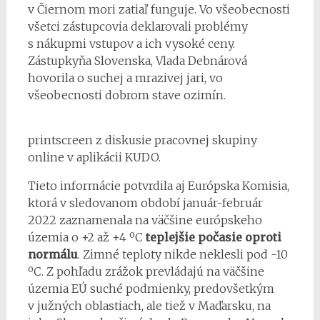
v Čiernom mori zatiaľ funguje. Vo všeobecnosti
všetci zástupcovia deklarovali problémy
s nákupmi vstupov a ich vysoké ceny.
Zástupkyňa Slovenska, Vlada Debnárová
hovorila o suchej a mrazivej jari, vo
všeobecnosti dobrom stave ozimín.
printscreen z diskusie pracovnej skupiny
online v aplikácii KUDO.
Tieto informácie potvrdila aj Európska Komisia,
ktorá v sledovanom období január-február
2022 zaznamenala na väčšine európskeho
územia o +2 až +4 ºC
teplejšie počasie oproti
normálu
. Zimné teploty nikde neklesli pod -10
ºC. Z pohľadu zrážok prevládajú na väčšine
územia EÚ suché podmienky, predovšetkým
v južných oblastiach, ale tiež v Maďarsku, na