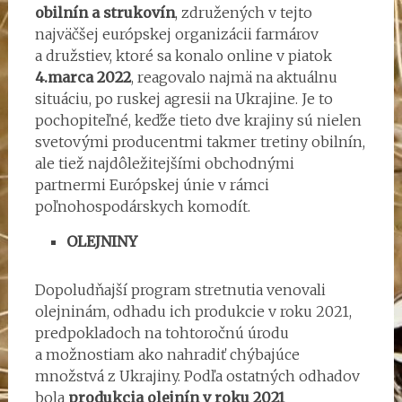
obilnín a strukovín
, združených v tejto
najväčšej európskej organizácii farmárov
a družstiev, ktoré sa konalo online v piatok
4.marca 2022
, reagovalo najmä na aktuálnu
situáciu, po ruskej agresii na Ukrajine. Je to
pochopiteľné, keďže tieto dve krajiny sú nielen
svetovými producentmi takmer tretiny obilnín,
ale tiež najdôležitejšími obchodnými
partnermi Európskej únie v rámci
poľnohospodárskych komodít.
OLEJNINY
Dopoludňajší program stretnutia venovali
olejninám, odhadu ich produkcie v roku 2021,
predpokladoch na tohtoročnú úrodu
a možnostiam ako nahradiť chýbajúce
množstvá z Ukrajiny. Podľa ostatných odhadov
bola
produkcia olejnín v roku 2021