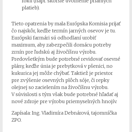
roku (napr. skoršie uvoľnenie priamych
platieb).
Tieto opatrenia by mala Európska Komisia prijať
čo najskôr, keďže termín jarných osevov je tu.
Európski farmári sú odhodlaní urobiť
maximum, aby zabezpečili domácu potreby
zrnín pre ľudskú aj živočíšnu výrobu.
Predovšetkým bude potrebné revidovať osevné
plány, keďže únia je prebytková v pšenici, no
kukurica jej môže chýbať. Taktiež je priestor
pre zvýšenie osevných plôch sóje, či repky
olejnej so zacielením na živočíšnu výrobu.
V súvislosti s tým však bude potrebné hľadať aj
nové zdroje pre výrobu priemyselných hnojív.
Zapísala: Ing. Vladimíra Debnárová, tajomníčka
ZPO.