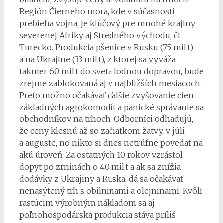
Región Čierneho mora, kde v súčasnosti
prebieha vojna, je kľúčový pre mnohé krajiny
severenej Afriky aj Stredného východu, či
Turecko. Produkcia pšenice v Rusku (75 mil.t)
a na Ukrajine (33 mil.t), z ktorej sa vyváža
takmer 60 mil.t do sveta lodnou dopravou, bude
zrejme zablokovaná aj v najbližších mesiacoch.
Preto možno očakávať ďalšie zvyšovanie cien
základných agrokomodít a panické správanie sa
obchodníkov na trhoch. Odborníci odhadujú,
že ceny klesnú až so začiatkom žatvy, v júli
a auguste, no nikto si dnes netrúfne povedať na
akú úroveň. Za ostatných 10 rokov vzrástol
dopyt po zrninách o 40 mil.t a ak sa znížia
dodávky z Ukrajiny a Ruska, dá sa očakávať
nenasýtený trh s obilninami a olejninami. Kvôli
rastúcim výrobným nákladom sa aj
poľnohospodárska produkcia stáva príliš