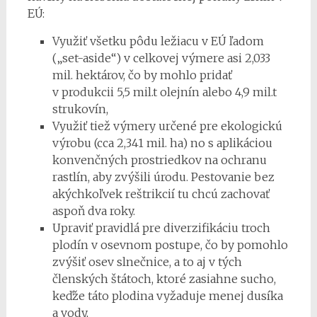
EÚ:
Využiť všetku pôdu ležiacu v EÚ ľadom
(„set-aside“) v celkovej výmere asi 2,033
mil. hektárov, čo by mohlo pridať
v produkcii 5,5 mil.t olejnín alebo 4,9 mil.t
strukovín,
Využiť tiež výmery určené pre ekologickú
výrobu (cca 2,341 mil. ha) no s aplikáciou
konvenčných prostriedkov na ochranu
rastlín, aby zvýšili úrodu. Pestovanie bez
akýchkoľvek reštrikcií tu chcú zachovať
aspoň dva roky.
Upraviť pravidlá pre diverzifikáciu troch
plodín v osevnom postupe, čo by pomohlo
zvýšiť osev slnečnice, a to aj v tých
členských štátoch, ktoré zasiahne sucho,
keďže táto plodina vyžaduje menej dusíka
a vody,