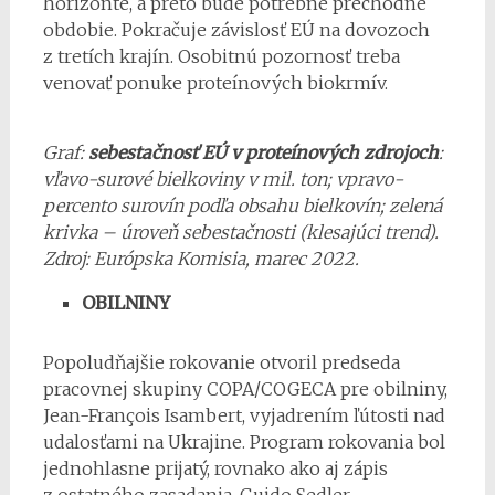
horizonte, a preto bude potrebné prechodné
obdobie. Pokračuje závislosť EÚ na dovozoch
z tretích krajín. Osobitnú pozornosť treba
venovať ponuke proteínových biokrmív.
Graf:
sebestačnosť EÚ v proteínových zdrojoch
:
vľavo-surové bielkoviny v mil. ton; vpravo-
percento surovín podľa obsahu bielkovín; zelená
krivka – úroveň sebestačnosti (klesajúci trend).
Zdroj: Európska Komisia, marec 2022.
OBILNINY
Popoludňajšie rokovanie otvoril predseda
pracovnej skupiny COPA/COGECA pre obilniny,
Jean-François Isambert, vyjadrením ľútosti nad
udalosťami na Ukrajine. Program rokovania bol
jednohlasne prijatý, rovnako ako aj zápis