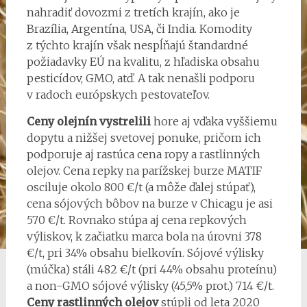
nahradiť dovozmi z tretích krajín, ako je
Brazília, Argentína, USA, či India. Komodity
z týchto krajín však nespĺňajú štandardné
požiadavky EÚ na kvalitu, z hľadiska obsahu
pesticídov, GMO, atď. A tak nenašli podporu
v radoch európskych pestovateľov.
Ceny olejnín vystrelili
hore aj vďaka vyššiemu
dopytu a nižšej svetovej ponuke, pričom ich
podporuje aj rastúca cena ropy a rastlinných
olejov. Cena repky na parížskej burze MATIF
osciluje okolo 800 €/t (a môže ďalej stúpať),
cena sójových bôbov na burze v Chicagu je asi
570 €/t. Rovnako stúpa aj cena repkových
výliskov, k začiatku marca bola na úrovni 378
€/t, pri 34% obsahu bielkovín. Sójové výlisky
(múčka) stáli 482 €/t (pri 44% obsahu proteínu)
a non-GMO sójové výlisky (45,5% prot.) 714 €/t.
Ceny rastlinných olejov
stúpli od leta 2020