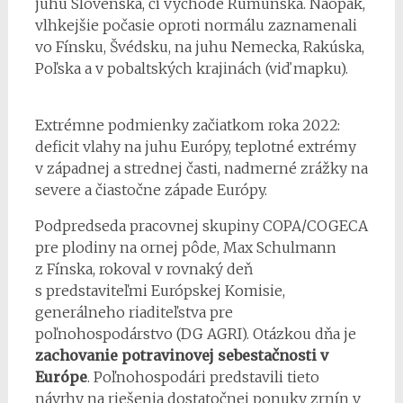
juhu Slovenska, či východe Rumunska. Naopak,
vlhkejšie počasie oproti normálu zaznamenali
vo Fínsku, Švédsku, na juhu Nemecka, Rakúska,
Poľska a v pobaltských krajinách (viď mapku).
Extrémne podmienky začiatkom roka 2022:
deficit vlahy na juhu Európy, teplotné extrémy
v západnej a strednej časti, nadmerné zrážky na
severe a čiastočne západe Európy.
Podpredseda pracovnej skupiny COPA/COGECA
pre plodiny na ornej pôde, Max Schulmann
z Fínska, rokoval v rovnaký deň
s predstaviteľmi Európskej Komisie,
generálneho riaditeľstva pre
poľnohospodárstvo (DG AGRI). Otázkou dňa je
zachovanie potravinovej sebestačnosti v
Európe
. Poľnohospodári predstavili tieto
návrhy na riešenia dostatočnej ponuky zrnín v