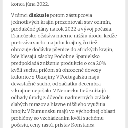
konca júna 2022.
V rámci
diskusie
potom zástupcovia
jednotlivých krajín prezentovali stav ozimín,
produkčné plány na rok 2022 a vývoj počasia.
Francúzsko očakáva mierne nižšiu úrodu, keďže
pretrváva sucho na juhu krajiny, čo tiež
ohrozuje dodávky pšenice do afrických krajín,
kde klesajú zásoby. Podobne Španielsko
predpokladá zníženie produkcie o cca 20%
kvôli suchu, pričom sú ohrozené dovozy
kukurice z Ukrajiny. V Portugalsku majú
devastačné sucho, od začiatku decembra
v krajine nepršalo. V Nemecku tiež znižujú
odhady úrody, z dôvodu nadmerných zrážok,
slabých mrazov a hlavne nižšieho využitia
hnojív. V Rumunsku majú vo východnej oblasti
problémy so vzchádzaním kvôli suchému
počasiu, ceny rastú, prístav Konstanca