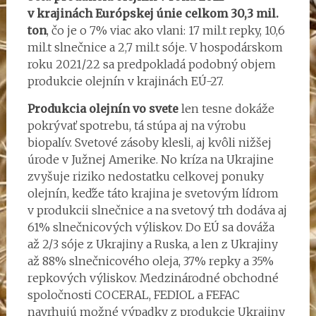
v krajinách Európskej únie celkom 30,3 mil.
ton
, čo je o 7% viac ako vlani: 17 mil.t repky, 10,6
mil.t slnečnice a 2,7 mil.t sóje. V hospodárskom
roku 2021/22 sa predpokladá podobný objem
produkcie olejnín v krajinách EÚ-27.
Produkcia olejnín vo svete
len tesne dokáže
pokrývať spotrebu, tá stúpa aj na výrobu
biopalív. Svetové zásoby klesli, aj kvôli nižšej
úrode v Južnej Amerike. No kríza na Ukrajine
zvyšuje riziko nedostatku celkovej ponuky
olejnín, keďže táto krajina je svetovým lídrom
v produkcii slnečnice a na svetový trh dodáva aj
61% slnečnicových výliskov. Do EÚ sa dováža
až 2/3 sóje z Ukrajiny a Ruska, a len z Ukrajiny
až 88% slnečnicového oleja, 37% repky a 35%
repkových výliskov. Medzinárodné obchodné
spoločnosti COCERAL, FEDIOL a FEFAC
navrhujú možné výpadky z produkcie Ukrajiny