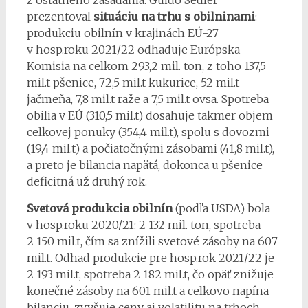
z ostatného zasadania. Guido Sedler
prezentoval
situáciu na trhu s obilninami
:
produkciu obilnín v krajinách EÚ-27
v hosp.roku 2021/22 odhaduje Európska
Komisia na celkom 293,2 mil. ton, z toho 137,5
mil.t pšenice, 72,5 mil.t kukurice, 52 mil.t
jačmeňa, 7,8 mil.t raže a 7,5 mil.t ovsa. Spotreba
obilia v EÚ (310,5 mil.t) dosahuje takmer objem
celkovej ponuky (354,4 mil.t), spolu s dovozmi
(19,4 mil.t) a počiatočnými zásobami (41,8 mil.t),
a preto je bilancia napätá, dokonca u pšenice
deficitná už druhý rok.
Svetová produkcia obilnín
(podľa USDA) bola
v hosp.roku 2020/21: 2 132 mil. ton, spotreba
2 150 mil.t, čím sa znížili svetové zásoby na 607
mil.t. Odhad produkcie pre hosp.rok 2021/22 je
2 193 mil.t, spotreba 2 182 mil.t, čo opäť znižuje
konečné zásoby na 601 mil.t a celkovo napína
bilanciu, zvyšuje ceny aj volatilitu na trhoch.