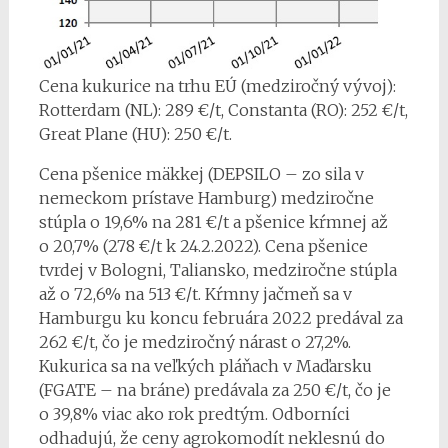
Cena kukurice na trhu EÚ (medziročný vývoj):
Rotterdam (NL): 289 €/t, Constanta (RO): 252 €/t,
Great Plane (HU): 250 €/t.
Cena pšenice mäkkej (DEPSILO – zo sila v
nemeckom prístave Hamburg) medziročne
stúpla o 19,6% na 281 €/t a pšenice kŕmnej až
o 20,7% (278 €/t k 24.2.2022). Cena pšenice
tvrdej v Bologni, Taliansko, medziročne stúpla
až o 72,6% na 513 €/t. Kŕmny jačmeň sa v
Hamburgu ku koncu februára 2022 predával za
262 €/t, čo je medziročný nárast o 27,2%.
Kukurica sa na veľkých pláňach v Maďarsku
(FGATE – na bráne) predávala za 250 €/t, čo je
o 39,8% viac ako rok predtým. Odborníci
odhadujú, že ceny agrokomodít neklesnú do