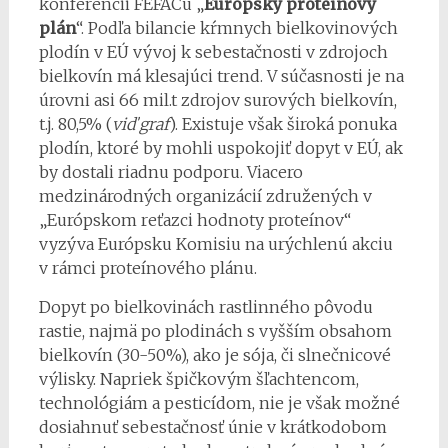
konferencii FEFACu „
Európsky proteínový
plán
“. Podľa bilancie kŕmnych bielkovinových
plodín v EÚ vývoj k sebestačnosti v zdrojoch
bielkovín má klesajúci trend. V súčasnosti je na
úrovni asi 66 mil.t zdrojov surových bielkovín,
t.j. 80,5% (
viď graf
). Existuje však široká ponuka
plodín, ktoré by mohli uspokojiť dopyt v EÚ, ak
by dostali riadnu podporu. Viacero
medzinárodných organizácií združených v
„Európskom reťazci hodnoty proteínov“
vyzýva Európsku Komisiu na urýchlenú akciu
v rámci proteínového plánu.
Dopyt po bielkovinách rastlinného pôvodu
rastie, najmä po plodinách s vyšším obsahom
bielkovín (30-50%), ako je sója, či slnečnicové
výlisky. Napriek špičkovým šľachtencom,
technológiám a pesticídom, nie je však možné
dosiahnuť sebestačnosť únie v krátkodobom