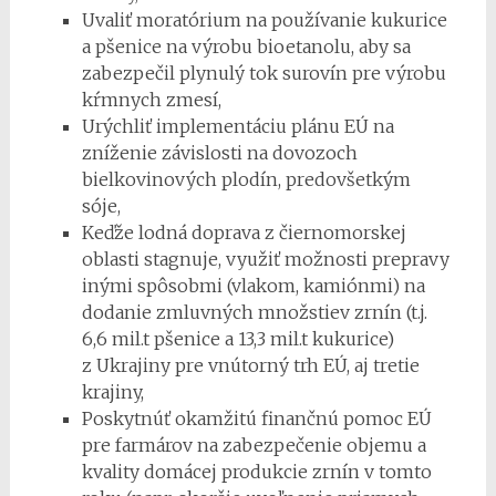
Uvaliť moratórium na používanie kukurice
a pšenice na výrobu bioetanolu, aby sa
zabezpečil plynulý tok surovín pre výrobu
kŕmnych zmesí,
Urýchliť implementáciu plánu EÚ na
zníženie závislosti na dovozoch
bielkovinových plodín, predovšetkým
sóje,
Keďže lodná doprava z čiernomorskej
oblasti stagnuje, využiť možnosti prepravy
inými spôsobmi (vlakom, kamiónmi) na
dodanie zmluvných množstiev zrnín (t.j.
6,6 mil.t pšenice a 13,3 mil.t kukurice)
z Ukrajiny pre vnútorný trh EÚ, aj tretie
krajiny,
Poskytnúť okamžitú finančnú pomoc EÚ
pre farmárov na zabezpečenie objemu a
kvality domácej produkcie zrnín v tomto