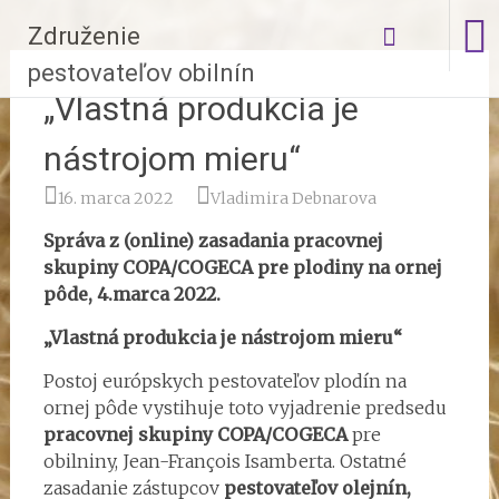
Skip
Združenie
to
content
pestovateľov obilnín
„Vlastná produkcia je
nástrojom mieru“
16. marca 2022
Vladimira Debnarova
Správa z (online) zasadania pracovnej
skupiny COPA/COGECA pre plodiny na ornej
pôde, 4.marca 2022.
„Vlastná produkcia je nástrojom mieru“
Postoj európskych pestovateľov plodín na
ornej pôde vystihuje toto vyjadrenie predsedu
pracovnej skupiny COPA/COGECA
pre
obilniny, Jean-François Isamberta. Ostatné
zasadanie zástupcov
pestovateľov olejnín,