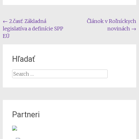
Post
←
2.časť: Základná
Článok v Roľníckych
legislatíva a definície SPP
novinách
→
navigation
EÚ
Hľadať
Search
for:
Partneri