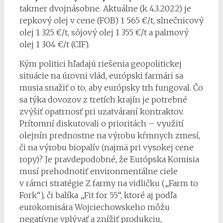
takmer dvojnásobne. Aktuálne (k 4.3.2022) je
repkový olej v cene (FOB) 1 565 €/t, slnečnicový
olej 1 325 €/t, sójový olej 1 355 €/t a palmový
olej 1 304 €/t (CIF).
Kým politici hľadajú riešenia geopolitickej
situácie na úrovni vlád, európski farmári sa
musia snažiť o to, aby európsky trh fungoval. Čo
sa týka dovozov z tretích krajín je potrebné
zvýšiť opatrnosť pri uzatváraní kontraktov.
Prítomní diskutovali o prioritách – využití
olejnín prednostne na výrobu kŕmnych zmesí,
či na výrobu biopalív (najmä pri vysokej cene
ropy)? Je pravdepodobné, že Európska Komisia
musí prehodnotiť environmentálne ciele
v rámci stratégie Z farmy na vidličku („Farm to
Fork“), či balíka „Fit for 55“, ktoré aj podľa
eurokomisára Wojciechowskeho môžu
negatívne vplývať a znížiť produkciu,