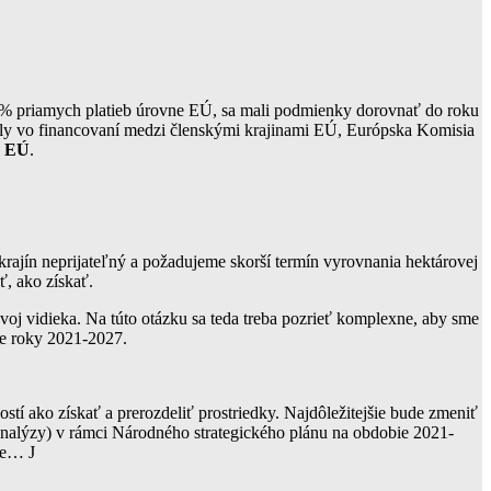
55% priamych platieb úrovne EÚ, sa mali podmienky dorovnať do roku
ely vo financovaní medzi členskými krajinami EÚ, Európska Komisia
v EÚ
.
krajín neprijateľný a požadujeme skorší termín vyrovnania hektárovej
ť, ako získať.
voj vidieka. Na túto otázku sa teda treba pozrieť komplexne, aby sme
re roky 2021-2027.
í ako získať a prerozdeliť prostriedky. Najdôležitejšie bude zmeniť
 analýzy) v rámci Národného strategického plánu na obdobie 2021-
ce… J