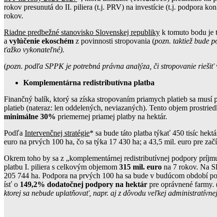
rokov presunutá do II. piliera (t.j. PRV) na investície (t.j. podpo
rokov.
Riadne predbežné stanovisko Slovenskej republiky
k tomuto bodu je 
a
vylúčenie ekoschém
z povinnosti stropovania (
pozn. taktiež bude p
ťažko vykonateľné).
(
pozn. podľa SPPK je potrebná právna analýza, či stropovanie rieši
Komplementárna redistributívna platba
Finančný balík, ktorý sa získa stropovaním priamych platieb sa musí p
platieb (nateraz: len oddelených, neviazaných). Tento objem prostried
minimálne 30%
priemernej priamej platby na hektár.
Podľa
Intervenčnej stratégie
* sa bude táto platba týkať 450 tisíc hekt
euro na prvých 100 ha, čo sa týka 17 430 ha; a 43,5 mil. euro pre začí
Okrem toho by sa z „komplementárnej redistributívnej podpory príjmu
platbu I. piliera s celkovým objemom
315 mil. euro
na 7 rokov. Na Sl
205 744 ha. Podpora na prvých 100 ha sa bude v budúcom období pos
ísť o
149,2% dodatočnej podpory
na hektár
pre oprávnené farmy. 
ktorej sa nebude uplatňovať, napr. aj z dôvodu veľkej administratívne