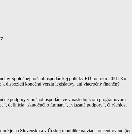
27
princípy Spoločnej poľnohospodárskej politiky EÚ po roku 2021. Ku
k dispozícii konečnú verziu legislatívy, ani viacročný finančný
inančné podpory v poľnohospodárstve v nasledujúcom programovom
ba“, definícia „skutočného farmára“, „viazané podpory“, či rýchlosť
ktoré je na Slovensku a v Českej republike najviac koncentrované (
len