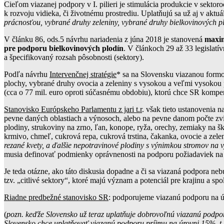
Cieľom viazanej podpory v I. pilieri je stimulácia produkcie v sektor
k rozvoju vidieka, či životnému prostrediu. Uplatňujú sa už aj v ak
prácnosťou, vybrané druhy zeleniny, vybrané druhy bielkovinových pl
V článku 86, ods.5 návrhu nariadenia z júna 2018 je stanovená
maxim
pre podporu bielkovinových plodín
. V článkoch 29 až 33 legislatí
a špecifikovaný rozsah pôsobnosti (sektory).
Podľa návrhu
Intervenčnej stratégie
* sa na Slovensku viazanou formo
plochy, vybrané druhy ovocia a zeleniny s vysokou a veľmi vysokou
(cca o 77 mil. euro oproti súčasnému obdobiu), ktorú chce SR kompen
Stanovisko Európskeho Parlamentu z jari t.r
. však tieto ustanovenia 
pevne daných oblastiach a výnosoch, alebo na pevne danom počte zvier
plodiny, strukoviny na zrno, ľan, konope, ryža, orechy, zemiaky na š
krmivo, chmeľ, cukrová repa, cukrová trstina, čakanka, ovocie a zele
rezané kvety, a ďalšie nepotravinové plodiny s výnimkou stromov na v
musia definovať podmienky oprávnenosti na podporu požiadaviek na id
Je teda otázne, ako táto diskusia dopadne a či sa viazaná podpora n
tzv. „citlivé sektory“, ktoré majú význam a potenciál pre krajinu a sp
Riadne predbežné stanovisko SR
: podporujeme viazanú podporu na ú
(
pozn. keďže Slovensko už teraz uplatňuje dobrovoľnú viazanú podpo
Slovensko chce uplatňovať viazanú podporu príjmu na úrovni 15%, t.