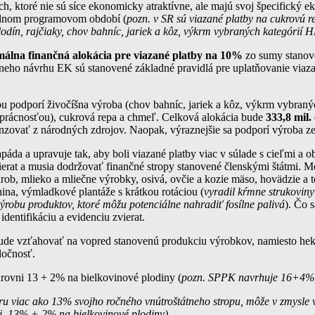
och, ktoré nie sú síce ekonomicky atraktívne, ale majú svoj špecifický
tuálnom programovom období (
pozn. v SR sú viazané platby na cukrovú 
odín, rajčiaky, chov bahníc, jariek a kôz, výkrm vybraných kategórií 
álna finančná alokácia pre viazané platby na 10%
zo sumy stanove
vneho návrhu EK sú stanovené základné pravidlá pre uplatňovanie viazan
u podporí živočíšna výroba (chov bahníc, jariek a kôz, výkrm vybranýc
 prácnosťou), cukrová repa a chmeľ. Celková alokácia bude
333,8 mil.
zovať z národných zdrojov. Naopak, výraznejšie sa podporí výroba zel
napáda a upravuje tak, aby boli viazané platby viac v súlade s cieľmi a
at a musia dodržovať finančné stropy stanovené členskými štátmi. Medz
krob, mlieko a mliečne výrobky, osivá, ovčie a kozie mäso, hovädzie a 
nina, výmladkové plantáže s krátkou rotáciou (
vyradil kŕmne strukoviny
ýrobu produktov, ktoré môžu potenciálne nahradiť fosílne palivá
). Čo 
entifikáciu a evidenciu zvierat.
ebude vzťahovať na vopred stanovenú produkciu výrobkov, namiesto hek
oločnosť.
rovni 13 + 2% na bielkovinové plodiny (
pozn. SPPK navrhuje 16+4%
ru viac ako 13% svojho ročného vnútroštátneho stropu, môže v zmysle 
j. 13% + 2% na bielkovinové plodiny).