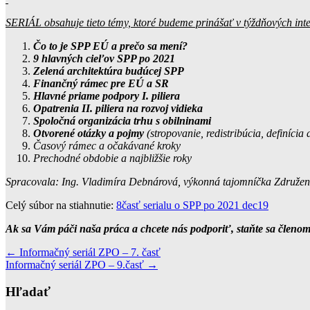
SERIÁL obsahuje tieto témy, ktoré budeme prinášať v týždňových inte
Čo to je SPP EÚ a prečo sa mení?
9 hlavných cieľov SPP po 2021
Zelená architektúra budúcej SPP
Finančný rámec pre EÚ a SR
Hlavné priame podpory I. piliera
Opatrenia II. piliera na rozvoj vidieka
Spoločná organizácia trhu s obilninami
Otvorené otázky a pojmy
(stropovanie, redistribúcia, definícia
Časový rámec a očakávané kroky
Prechodné obdobie a najbližšie roky
Spracovala: Ing. Vladimíra Debnárová, výkonná tajomníčka Združenia
Celý súbor na stiahnutie:
8časť serialu o SPP po 2021 dec19
Ak sa Vám páči naša práca a chcete nás podporiť, staňte sa členom
Post
←
Informačný seriál ZPO – 7. časť
Informačný seriál ZPO – 9.časť
→
navigation
Hľadať