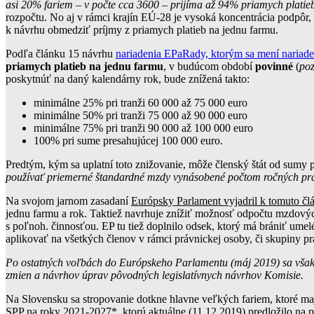
asi 20% fariem – v počte cca 3600 – prijíma až 94% priamych platie
rozpočtu. No aj v rámci krajín EÚ-28 je vysoká koncentrácia podpôr
k návrhu obmedziť príjmy z priamych platieb na jednu farmu.
Podľa článku 15 návrhu
nariadenia EPaRady, ktorým sa mení nariad
priamych platieb na jednu farmu
, v budúcom období
povinné
(
poz
poskytnúť na daný kalendárny rok, bude znížená takto:
minimálne 25% pri tranži 60 000 až 75 000 euro
minimálne 50% pri tranži 75 000 až 90 000 euro
minimálne 75% pri tranži 90 000 až 100 000 euro
100% pri sume presahujúcej 100 000 euro.
Predtým, kým sa uplatní toto znižovanie, môže členský štát od sumy 
používať priemerné štandardné mzdy vynásobené počtom ročných pra
Na svojom jarnom zasadaní
Európsky Parlament vyjadril k tomuto čl
jednu farmu a rok. Taktiež navrhuje znížiť možnosť odpočtu mzdovýc
s poľnoh. činnosťou. EP tu tiež doplnilo odsek, ktorý má brániť ume
aplikovať na všetkých členov v rámci právnickej osoby, či skupiny pr
Po ostatných voľbách do Európskeho Parlamentu (máj 2019) sa však j
zmien a návrhov úprav pôvodných legislatívnych návrhov Komisie.
Na Slovensku sa stropovanie dotkne hlavne veľkých fariem, ktoré m
SPP na roky 2021-2027
*, ktorú aktuálne (11.12.2019) predložilo n