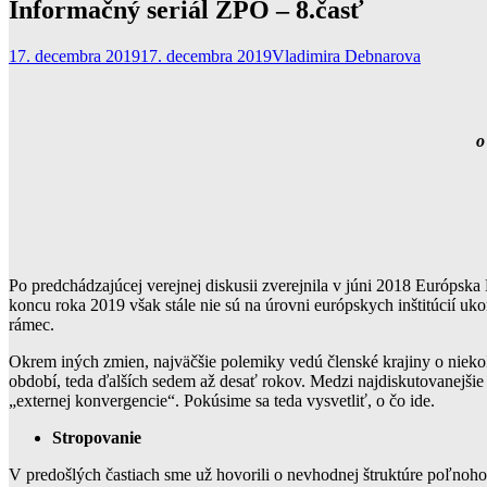
Informačný seriál ZPO – 8.časť
17. decembra 2019
17. decembra 2019
Vladimira Debnarova
o
Po predchádzajúcej verejnej diskusii zverejnila v júni 2018 Európsk
koncu roka 2019 však stále nie sú na úrovni európskych inštitúcií uk
rámec.
Okrem iných zmien, najväčšie polemiky vedú členské krajiny o ni
období, teda ďalších sedem až desať rokov. Medzi najdiskutovanejšie 
„externej konvergencie“. Pokúsime sa teda vysvetliť, o čo ide.
Stropovanie
V predošlých častiach sme už hovorili o nevhodnej štruktúre poľnohos