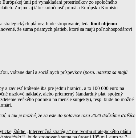
de Európskej únii pri vynakladaní prostriedkov zo spoločného
platieb. Zrejme aj táto skutočnosť primäla Európsku Komisiu
a strategických plánov, bude stropovanie, teda
limit objemu
tanovené, že suma priamych platieb, ktoré sa majú poľnohospodárovi
ťou, vrátane daní a sociálnych príspevkov (
pozn. nateraz sa majú
by a zaviesť krátenie iba pre jednu hranicu, a to 100 000 euro na
očné mzdové náklady, alebo priemerný štandardný plat, spojený
rozdelenie veľkého podniku na menšie subjekty), resp. bude ho možné
armári.
í, a tak je možné, že sa ešte do polovice roku 2020 dočkáme ďalších
ytickej štúdie „Intervenčná stratégia“ pre tvorbu strategického plánu
á stratégia“
), bude stropovaná suma na úrovni 105 mil. euro za 7