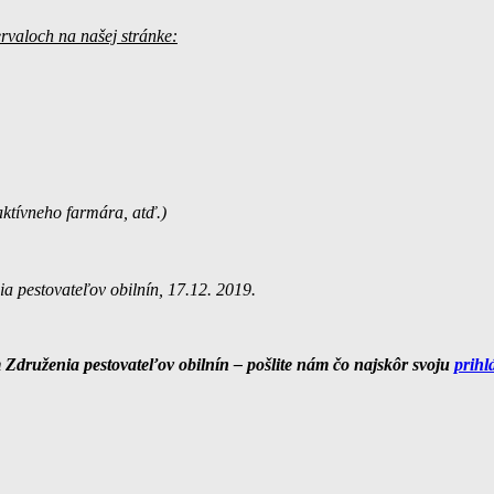
rvaloch na našej stránke:
 aktívneho farmára, atď.)
 pestovateľov obilnín, 17.12. 2019.
 Združenia pestovateľov obilnín – pošlite nám čo najskôr svoju
prihl