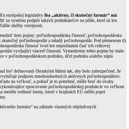
ľa európskej legislatívy
iba „aktívny, či skutočný farmár“ má
iť zo systému podpôr takých podnikateľov na pôde, ktorí sú len
lšie služby verejnosti.
vymedziť tieto pojmy: poľnohospodárska činnosť; poľnohospodárska
dporu; skutočný poľnohospodár a mladý poľnohospodár. Pod písmenom d)
hospodárska činnosť tvorí len nepodstatnú časť ich celkovej
podári vyvíjajúci viaceré činnosti. Vymedzenie tohto pojmu by malo
áce v poľnohospodárskom podniku, účel podniku a/alebo zápis
í byť definovaný členskými štátmi tak, aby bolo zabezpečené, že
eň nevylučuje podporu mnohonásobných aktívnych poľnohospodárov.
ľadu na veľkosť, a pokiaľ je to potrebné, môže brať do úvahy
sti vykonávajúce spracovanie poľnohospodárskej produkcie vo veľkom
na menšie rodinné farmy, ktoré v krajinách EÚ môžu popri
iny.
ktívneho farmára“ na základe vlastných objektívnych