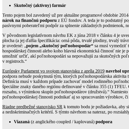
Skutočný (aktívny) farmár
Tento pojem bol zavedený už pre aktuálne programové obdobie 2014-20
nárok na finančnú podporu
z EÚ fondov. A teda je to podstatný po
pasívnymi poberateľmi podpôr za splnenie základných podmienok, no 
V pôvodnom legislatívnom návrhu EK z júna 2018 v článku 4 je uvede
plocha (a jej ďalšia špecifikácia: orná pôda, trvalé plodiny, trvalý
je uvedené: „
pojem „skutočný poľnohospodár“
sa musí vymedziť t
hospodárskej činnosti alebo koho hlavná ekonomická činnosť nie je 
umožniť určiť, akí poľnohospodári sa nepovažujú za skutočných poľn
v registroch.“
Európsky Parlament vo svojom stanovisku z apríla 2019
navrhol upr
podpora nebude poskytnutá tým, ktorých poľnohospodárska aktivita 
Definícia musí v každom prípade zachovať model rodinného poľnohosp
špeciálne znaky daného regiónu definované v článku 355 (1) TFEU. Č
rozsahu, s výnimkou skupín poľnohospodárov (družstvá).“ Namiesto p
poľnohospodárskej činnosti podnikať aj so spracovaním výrobkov, či p
Riadne predbežné stanovisko SR
k tomuto bodu je požiadavka, aby s
a nediskriminačných kritérií. S týmto návrhom sa nateraz, po rozsiah
Viazaná
(z anglického coupled / kaplovaná)
podpora