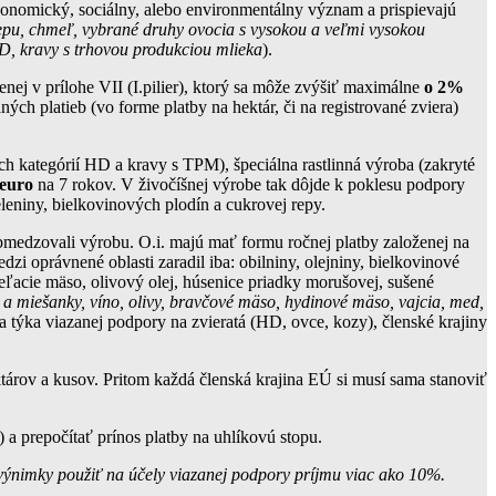
 ekonomický, sociálny, alebo environmentálny význam a prispievajú
repu, chmeľ, vybrané druhy ovocia s vysokou a veľmi vysokou
HD, kravy s trhovou produkciou mlieka
).
nej v prílohe VII (I.pilier), ktorý sa môže zvýšiť maximálne
o 2%
ých platieb (vo forme platby na hektár, či na registrované zviera)
h kategórií HD a kravy s TPM), špeciálna rastlinná výroba (zakryté
 euro
na 7 rokov. V živočíšnej výrobe tak dôjde k poklesu podpory
eniny, bielkovinových plodín a cukrovej repy.
 obmedzovali výrobu. O.i. majú mať formu ročnej platby založenej na
i oprávnené oblasti zaradil iba: obilniny, olejniny, bielkovinové
teľacie mäso, olivový olej, húsenice priadky morušovej, sušené
 a miešanky, víno, olivy, bravčové mäso, hydinové mäso, vajcia, med,
sa týka viazanej podpory na zvieratá (HD, ovce, kozy), členské krajiny
tárov a kusov. Pritom každá členská krajina EÚ si musí sama stanoviť
) a prepočítať prínos platby na uhlíkovú stopu.
výnimky použiť na účely viazanej podpory príjmu viac ako 10%.