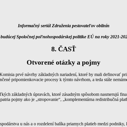
Informačný seriál Združenia pestovateľov obilnín
 budúcej Spoločnej poľnohospodárskej politike EÚ na roky 2021-20
8. ČASŤ
Otvorené otázky a pojmy
a Komisia prvé návrhy základných nariadení, ktoré by mali definovať 
ončené pripomienkovacie procesy k týmto návrhom, a teda stále nemáme 
ekoľkých základných úpravách, ktoré zásadným spôsobom nasmerujú f
patria pojmy ako je „stropovanie“, „komplementárna redistribučná plat
podárstva u nás a o rozdelení balíka priamych platieb medzi podniky, 