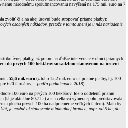
 40%-nému národnému spolufinancovaniu navýšená na 175 mil. euro na 7
la zvoliť či a na akej úrovni bude stropovať priame platby);
kových osobných nákladov, pretože v tomto znení je u nás nariadenie
distributívnej platby, až potom na ďalšie intervencie v rámci priamych
meru
do prvých 100 hektárov so sadzbou stanovenou na úrovni
 min.
55,6 mil. euro
(z toho 12,2 mil. euro na priame platby, t.j. 100
t pre 620 farmárov; –
podľa podmienok r. 2018
).
dnote 100 euro na prvých 100 hektárov. Ide o oddelenú priamu
 (tá je aktuálne 80,7 ha) a ich celková výmera spolu predstavovala
iem a plocha prvých 100 ha nadpriemerne veľkých fariem). Malo by
štát, je možné aj stanovenie minimálnej hranice, napr. od 5 ha, do