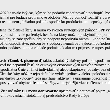
20 a trvalo istý čas, kým sa ho podarilo zadefinovať a pochopiť. Pod
jem aj pre budúce programové obdobie. Mal by pomôcť rozlíšiť a vyrad
reálne nemajú žiadnu poľnohospodársku produkciu, ani neposkytujú ďa
né, že členské štáty si musia vo svojich strategických plánoch SPP 
 trávny porast a trvalé pasienky); hektár, na ktorý možno poskytnúť po
ak, aby sa zabezpečilo, aby sa podpora neposkytla nikomu, koho poľno
poľnohospodárstvo, pričom by z podpory nemali byť vylúčení poľnohos
ohospodárov, a to na základe podmienok ako test príjmov, vstupov pr
aviť článok 4, písmeno d
) takto: „
skutočný
aktívny poľnohospodár mus
tvorí iba nepatrnú časť ich celkových ekonomických aktivít a zárov
odárstva Únie v rámci individuálnej alebo skupinovej povahy, bez oh
lenské štáty môžu z tejto definície vylúčiť jedincov alebo spoločno
rívlastku „skutočný“ teda navrhuje „aktívny“ a upriamuje pozornosť 
oskytovať ubytovacie a iné služby, z ktorých žijú viacerí členovia rod
i členské štáty EÚ mohli
dobrovoľne
uplatňovať a definovať pojem „a
lych rokovaniach, stotožnilo aj predsedníctvo Rady Európy.