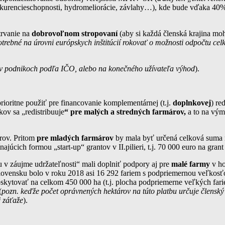
ra konkurencieschopnosti, hydromeliorácie, závlahy…), kde bude vďaka
trvanie na
dobrovoľnom stropovaní
(aby si každá členská krajina moh
otrebné na úrovni európskych inštitúcií rokovať o možnosti odpočtu cel
ť v podnikoch podľa IČO, alebo na konečného užívateľa výhod
).
rioritne použiť pre financovanie komplementárnej (t.j.
doplnkovej
) re
kov sa „redistribuuje
“ pre malých a stredných farmárov,
a to na vý
árov. Pritom
pre mladých farmárov
by mala byť určená celková suma
najúcich formou „start-up“ grantov v II.pilieri, t.j. 70 000 euro na gran
 v záujme udržateľnosti“ mali doplniť podpory aj pre
malé farmy
v ho
ovensku bolo v roku 2018 asi 16 292 fariem s podpriemernou veľkosťou
kytovať na celkom 450 000 ha (t.j. plocha podpriemerne veľkých far
(
pozn. keďže počet oprávnených hektárov na túto platbu určuje členský 
j záťaže
).