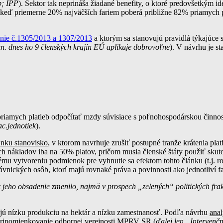
b; IPP
). Sektor tak neprináša žiadané benefity, o ktoré predovšetkým i
, keď priemerne 20% najväčších fariem poberá približne 82% priamych 
enie č.1305/2013 a 1307/2013
a ktorým sa stanovujú pravidlá týkajúce s
n. dnes ho 9 členských krajín EÚ aplikuje dobrovoľne
). V návrhu je s
priamych platieb odpočítať mzdy súvisiace s poľnohospodárskou činnos
c.jednotiek
).
ánku stanovisko
, v ktorom navrhuje zrušiť postupné tranže krátenia plat
h nákladov iba na 50% platov, pričom musia členské štáty použiť skut
lému vytvoreniu podmienok pre vyhnutie sa efektom tohto článku (t.j. 
ávnických osôb, ktorí majú rovnaké práva a povinnosti ako jednotliví f
eho obsadenie zmenilo, najmä v prospech „zelených“ politických frakci
ajú nízku produkciu na hektár a nízku zamestnanosť. Podľa návrhu
anal
a pripomienkovanie odbornej verejnosti MPRV SR (
ďalej len „Intervenčn