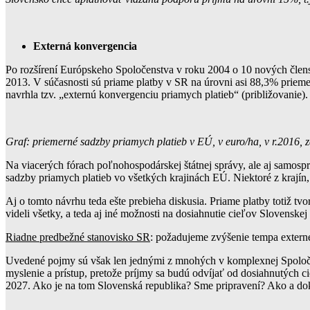
Externá konvergencia
Po rozšírení Európskeho Spoločenstva v roku 2004 o 10 nových člens
2013. V súčasnosti sú priame platby v SR na úrovni asi 88,3% priem
navrhla tzv. „externú konvergenciu priamych platieb“ (približovani
Graf: priemerné sadzby priamych platieb v EÚ, v euro/ha, v r.2016, z
Na viacerých fórach poľnohospodárskej štátnej správy, ale aj samospr
sadzby priamych platieb vo všetkých krajinách EÚ. Niektoré z krajín,
Aj o tomto návrhu teda ešte prebieha diskusia. Priame platby totiž t
videli všetky, a teda aj iné možnosti na dosiahnutie cieľov Slovens
Riadne predbežné stanovisko SR
: požadujeme zvýšenie tempa extern
Uvedené pojmy sú však len jednými z mnohých v komplexnej Spoločnej 
myslenie a prístup, pretože príjmy sa budú odvíjať od dosiahnutých 
2027. Ako je na tom Slovenská republika? Sme pripravení? Ako a do