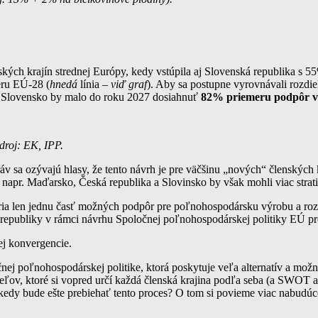
kých krajín strednej Európy, kedy vstúpila aj Slovenská republika s 
eru EÚ-28 (
hnedá
línia –
viď graf
). Aby sa postupne vyrovnávali rozdi
e). Slovensko by malo do roku 2027 dosiahnuť
82% priemeru podpôr 
droj: EK, IPP.
áv sa ozývajú hlasy, že tento návrh je pre väčšinu „nových“ členských 
 napr. Maďarsko, Česká republika a Slovinsko by však mohli viac strati
voria len jednu časť možných podpôr pre poľnohospodársku výrobu a roz
kej republiky v rámci návrhu Spoločnej poľnohospodárskej politiky EÚ p
ej konvergencie.
poľnohospodárskej politike, ktorá poskytuje veľa alternatív a možnost
cieľov, ktoré si vopred určí každá členská krajina podľa seba (a SWOT
kedy bude ešte prebiehať tento proces? O tom si povieme viac nabudú